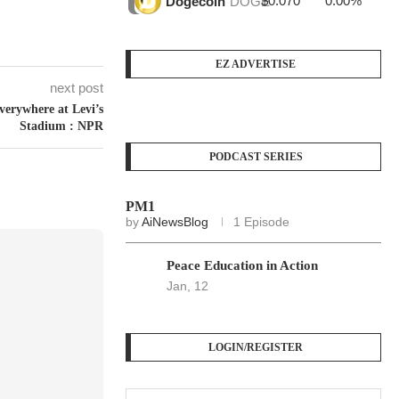
$0.070
0.00%
$3
Dogecoin
DOGE
EZ ADVERTISE
next post
verywhere at Levi’s
Stadium : NPR
PODCAST SERIES
PM1
by
AiNewsBlog
1 Episode
Peace Education in Action
Jan, 12
LOGIN/REGISTER