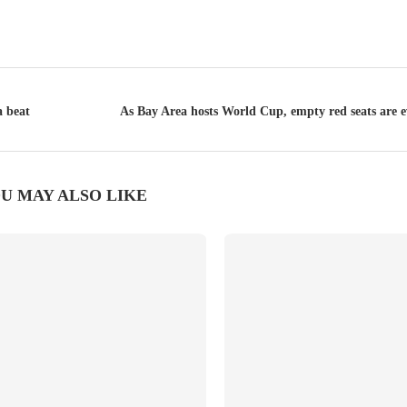
a beat
As Bay Area hosts World Cup, empty red seats are e
U MAY ALSO LIKE