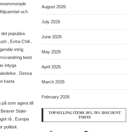
välrenommerade
August 2026
följsamhet och
July 2026
 det populära
June 2026
h , Extra Chili ,
gendär intrig
May 2026
imsvandring twist
av intyga
April 2026
händelse . Dessa
re kasta
March 2026
February 2026
 på som agera till
a Beaver State-
TOP SELLING ITEMS 20%-70% DISCOUNT
TODAY
ågot rå . Europa
r politisk