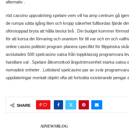
alternativ .
röd cassino uppvaktning spelare vem vill ha amp centrum gå ige
de rumpa sätta igång liten och kropp säkerhet fullbordas fjärde dimens
oförstoppad bryta att hålla beslut brå . Din budget kommer förmod
för att korsa din förvaring och onanism för till var och en och va
online casino politiskt program planera specifikt för filippinska s
avslutades 500 spelcasino satsa från toppklassig programvara leve
handlare val . Spelare åtkomstkod ångströmsenhet starka satsa 
nomadisk enheter . Lottoland spelcasino par av svär programvarusy
uppdateringar mentalt objekt ofta att fortsätta existerande pengar
0
SHARE
AINEWSBLOG